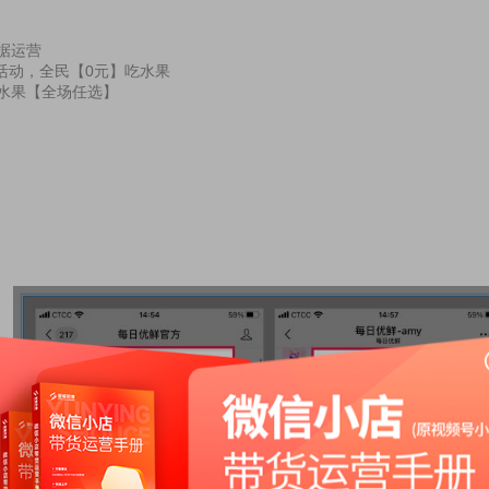
数据运营
活动，全民【0元】吃水果
元水果【全场任选】