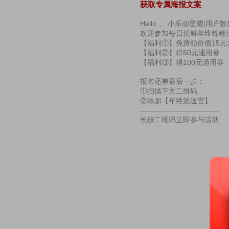
获取专属海报文案
Hello， 小乐@星耀|用户
欢迎参加每日优鲜年终锦鲤
【福利①】免费领价值15
【福利②】得50元通用券
【福利③】得100元通用券
报名还差最后一步：
①扫描下方二维码
②添加【年终派送官】
-------------------------------
长按二维码立即参与活动