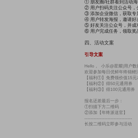
① 朋友圈/社群看到活动
② 用户扫码关注公众号
③ 添加企业微信，获取
④ 用户转发海报，邀请好
⑤ 好友关注公众号，并
⑥ 用户完成任务，领取奖
四、活动文案
引导文案
Hello， 小乐@星耀|用户
欢迎参加每日优鲜年终锦鲤
【福利①】免费领价值15
【福利②】得50元通用券
【福利③】得100元通用券
报名还差最后一步：
①扫描下方二维码
②添加【年终派送官】
-------------------------------
长按二维码立即参与活动