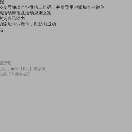
海报
，公众号弹出企业微信二维码，并引导用户添加企业微信
专属活动海报及活动规则文案
友为自己助力
成功添加企业微信，则助力成功
品
数据运营
活动，全民【0元】吃水果
元水果【全场任选】