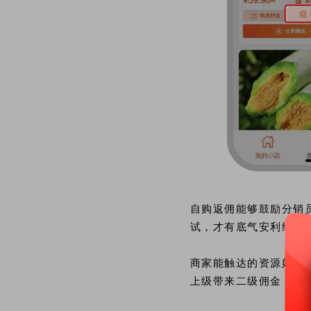
自购返佣能够鼓励分销
试，才有底气安利给亲
商家能触达的资源始终
上级带来二级佣金，实