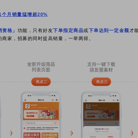
1个月销量猛增超20%
销资格」
功能
，只有好友
下单指定商品
或
下单达到一定金额
才
的商家，招募的同时提高销量，一举两得。