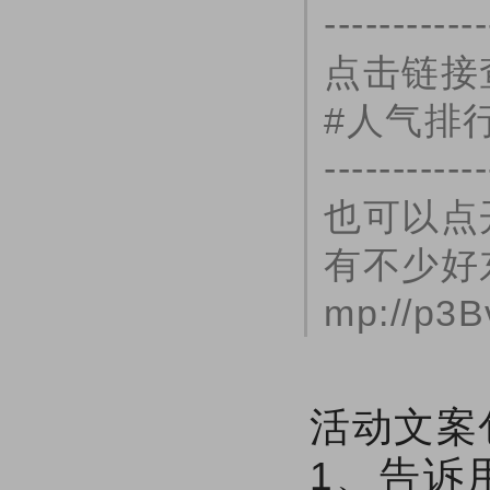
------------
点击链接
#人气排
------------
也可以点
有不少好
mp://p3B
活动文案
1、告诉